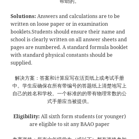
帮助的。
Solutions:
Answers and calculations are to be
written on loose paper or in examination
booklets.Students should ensure their name and
school is clearly written on all answer sheets and
pages are numbered. A standard formula booklet
with standard physical constants should be
supplied.
解决方案：答案和计算应写在活页纸上或考试手册
中。学生应确保在所有带编号的答题纸上清楚地写上
自己的姓名和学校。一个标准的的带有物理常数的公
式手册应当被提供。
Eligibility:
All sixth form students (or younger)
are eligible to sit any BAAO paper