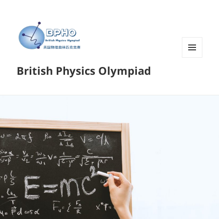
菜单和
British Physics Olympiad
挂件