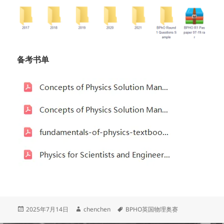
备考书单
发
作
标
2025年7月14日
chenchen
BPHO英国物理奥赛
布
者
签