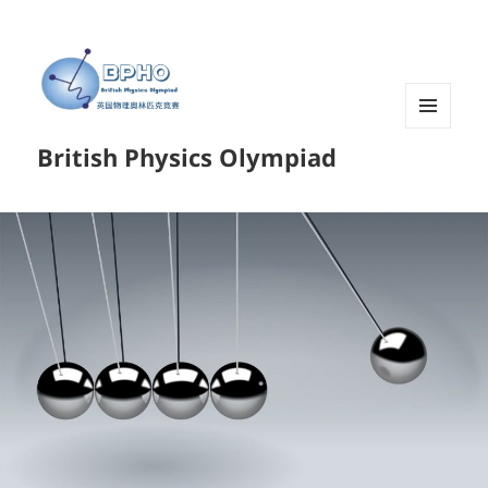
菜单和
British Physics Olympiad
挂件