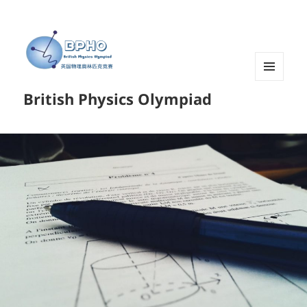
菜单和
British Physics Olympiad
挂件