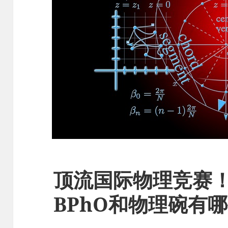
顶流国际物理竞赛
BPhO和物理碗有