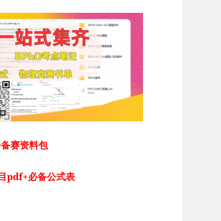
O备赛资料包
目pdf+必备公式表