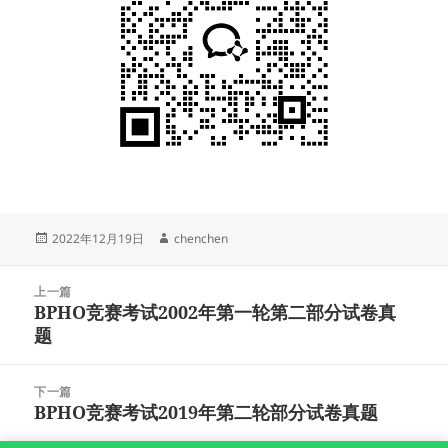
发
作
2022年12月19日
chenchen
布
者
于
文
上一篇
章
BPHO竞赛考试2002年第一轮第二部分试卷真
上
导
题
篇
航
文
章：
下一篇
BPHO竞赛考试2019年第二轮部分试卷真题
下
篇