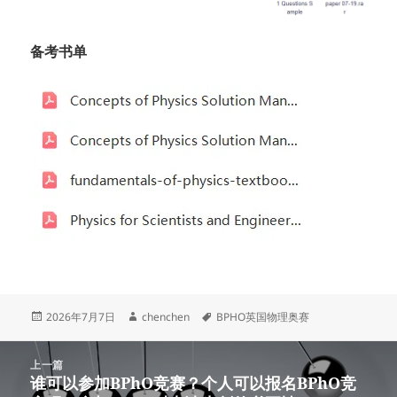
备考书单
发
作
标
2026年7月7日
chenchen
BPHO英国物理奥赛
布
者
签
于
文
上一篇
章
谁可以参加BPhO竞赛？个人可以报名BPhO竞
上
导