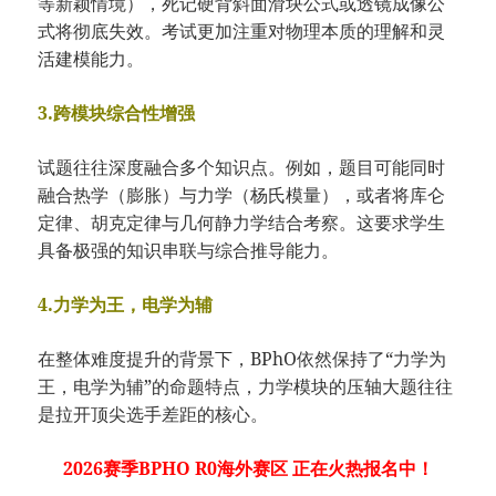
等新颖情境），死记硬背斜面滑块公式或透镜成像公
式将彻底失效。考试更加注重对物理本质的理解和灵
活建模能力。
3.跨模块综合性增强
试题往往深度融合多个知识点。例如，题目可能同时
融合热学（膨胀）与力学（杨氏模量），或者将库仑
定律、胡克定律与几何静力学结合考察。这要求学生
具备极强的知识串联与综合推导能力。
4.力学为王，电学为辅
在整体难度提升的背景下，BPhO依然保持了“力学为
王，电学为辅”的命题特点，力学模块的压轴大题往往
是拉开顶尖选手差距的核心。
2026赛季BPHO R0海外赛区 正在火热报名中！