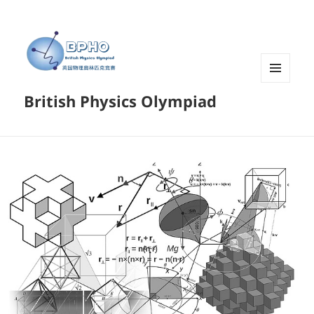
菜单和
British Physics Olympiad
挂件