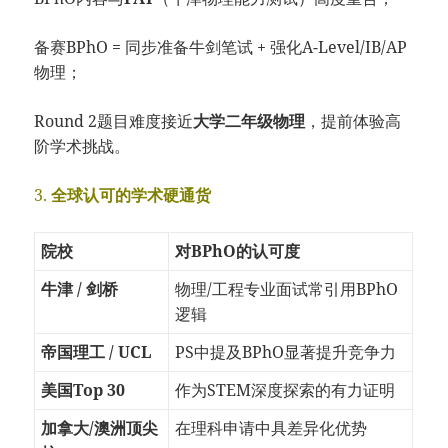
备赛BPhO = 同步准备牛剑笔试 + 强化A-Level/IB/AP
物理；
Round 2题目难度接近
大学二年级物理
，提前体验高
阶学术挑战。
3.
全球认可的学术硬通货
院校
对BPhO的认可度
牛津 / 剑桥
物理/工程专业面试常引用BPhO
逻辑
帝国理工 / UCL
PS中提及BPhO显著提升竞争力
美国Top 30
作为STEM深度探索的有力证明
加拿大/澳洲顶尖
在理科申请中具差异化优势