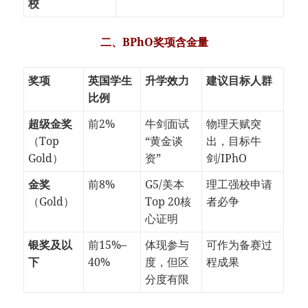
校
二、BPhO奖项含金量
奖项
英国学生
升学效力
建议目标人群
比例
超级金奖
前2%
牛剑面试
物理天赋突
（Top
“黄金谈
出，目标牛
Gold）
资”
剑/IPhO
金奖
前8%
G5/美本
理工强校申请
（Gold）
Top 20核
者必争
心证明
银奖及以
前15%–
体现参与
可作为备赛过
下
40%
度，但区
程成果
分度有限