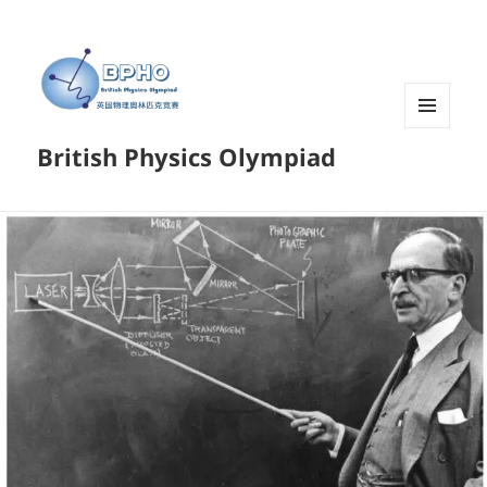
菜单和
British Physics Olympiad
挂件