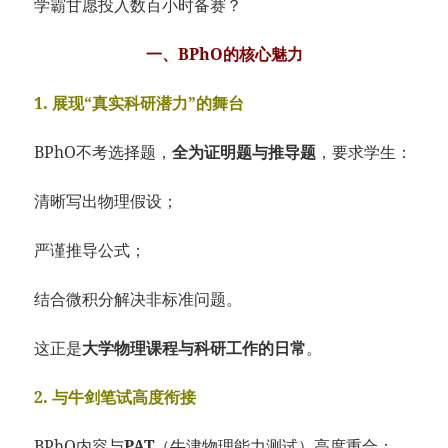
学霸甘愿投入数百小时备赛？
一、BPhO的核心魅力
1. 展现“真实科研潜力”的舞台
BPhO不考选择题，
全为证明题与推导题
，要求学生：
清晰写出物理假设；
严谨推导公式；
结合微积分解决非标准问题。
这正是
大学物理课程与科研工作的日常
。
2. 与牛剑笔试高度衔接
BPhO内容与
PAT
（牛津物理能力测试）高度重合；