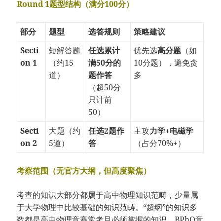
Round 1题型结构（满分100分）
部分
题型
选答规则
策略建议
Secti
短解答题
任选累计
优先选
高分题
（如
on 1
（约15
满50分的
10分题），避免贪
道）
题作答
多
（超50分
只计前
50）
Secti
大题（约
任选2题作
主攻
力学+电磁学
on 2
5道）
答
（占分70%+）
考察范围（无官方大纲，但高度聚焦）
考查的知识大部分都属于高中物理知识范畴，少量属
于大学物理中比较基础的知识范畴。“超纲”的知识多
数都是高中物理竞赛常考且必须掌握的知识。BPhO竞