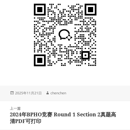
发
作
2025年11月21日
chenchen
布
者
于
文
上一篇
章
2024年BPHO竞赛 Round 1 Section 2真题高
上
导
清PDF可打印
篇
航
文