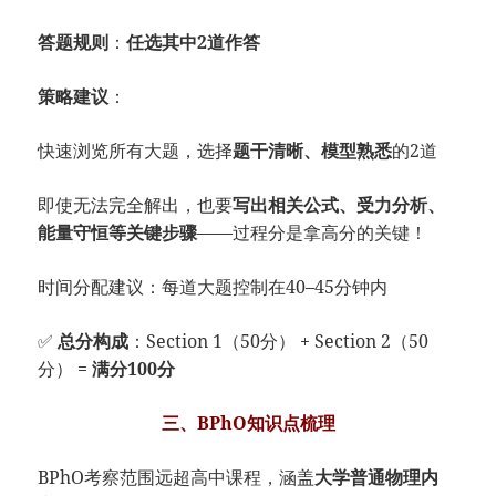
答题规则
：
任选其中2道作答
策略建议
：
快速浏览所有大题，选择
题干清晰、模型熟悉
的2道
即使无法完全解出，也要
写出相关公式、受力分析、
能量守恒等关键步骤
——过程分是拿高分的关键！
时间分配建议：每道大题控制在40–45分钟内
✅
总分构成
：Section 1（50分） + Section 2（50
分） =
满分100分
三、BPhO知识点梳理
BPhO考察范围远超高中课程，涵盖
大学普通物理内