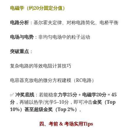
电磁学（约20分固定分值）
电路分析
：基尔霍夫定律、对称电路简化、电桥平衡
电场与电势
：非均匀电场中的粒子运动
突破重点
：
复杂电路的等效电阻计算技巧
电容器充放电的微分方程建模（RC电路）
✅
冲奖底线
：若能稳拿
力学25分 + 电磁学20分 = 45
分
，再辅以热学/光学5–10分，即可冲击
金奖（Top
10%）甚至超级金奖（Top 2%）
。
四、考前 & 考场实用Tips