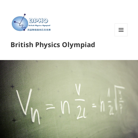
菜单和
British Physics Olympiad
挂件