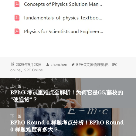
发
作
标
2025年9月28日
chenchen
BPHO英国物理奥赛
、
IPC
布
者
签
online
、
SPC Online
于
文
上一篇
章
BPhO 考试重难点全解析！为何它是G5/藤校的
上
导
“硬通货”？
篇
航
文
章：
下一篇
BPhO Round 0 样题考点分析！BPhO Round
下
0 样题难度有多大？
篇