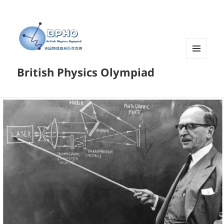
菜单和
British Physics Olympiad
挂件