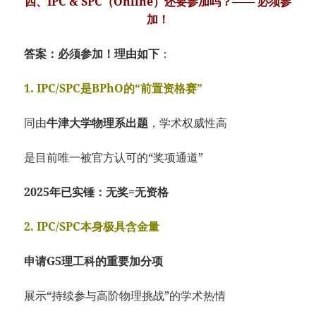
四、IPC & SPC（Online）还要参加吗？—— 必须参
加！
答案：必须参加！理由如下
：
1. IPC/SPC是BPhO的“前置资格赛”
同由
牛津大学物理系出题
，学术权威性高
是目前唯一被官方认可的“奖项通道”
2025年已实锤：无奖=无资格
2. IPC/SPC本身极具含金量
申请G5理工科的重要加分项
展示“持续参与高阶物理挑战”的学术热情