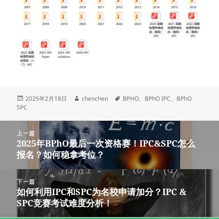
发
作
标
2025年2月18日
chenchen
BPHO
、
BPhO IPC
、
BPhO
布
者
签
SPC
于
文
上一篇
章
2025年BPhO最后一次资格赛！IPC&SPC怎么
上
导
报名？如何稳拿考位？
篇
航
文
章：
下一篇
如何利用IPC和SPC为名校申请加分？IPC &
下
SPC竞赛考试难度分析！
篇
文