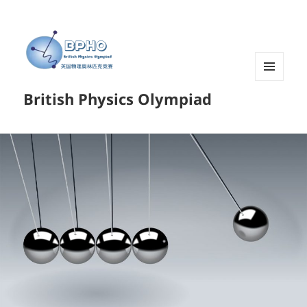
菜单和
British Physics Olympiad
挂件