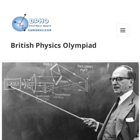
菜单和
British Physics Olympiad
挂件