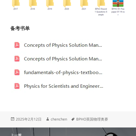
备考书单
发
作
标
2025年2月12日
chenchen
BPHO英国物理奥赛
布
者
签
于
文
上一篇