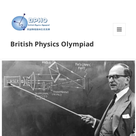
菜单和
British Physics Olympiad
挂件