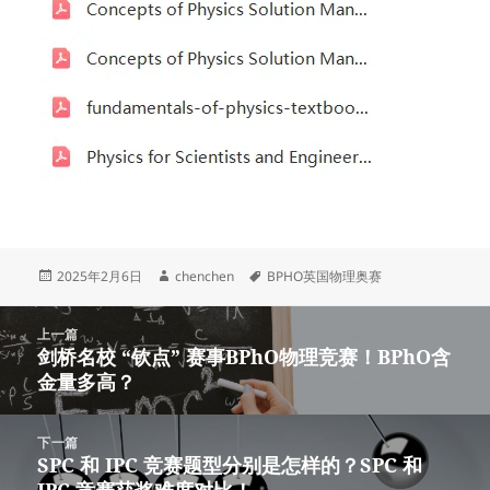
发
作
标
2025年2月6日
chenchen
BPHO英国物理奥赛
布
者
签
于
文
上一篇
章
剑桥名校 “钦点” 赛事BPhO物理竞赛！BPhO含
上
导
金量多高？
篇
航
文
章：
下一篇
SPC 和 IPC 竞赛题型分别是怎样的？SPC 和
下
IPC 竞赛获奖难度对比！