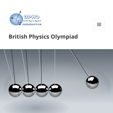
菜单和
British Physics Olympiad
挂件