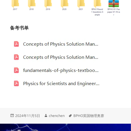
备考书单
发
作
标
2024年11月5日
chenchen
BPHO英国物理奥赛
布
者
签
于
文