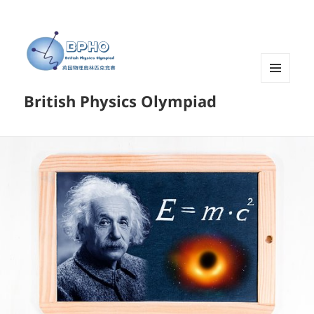
菜单和
British Physics Olympiad
挂件