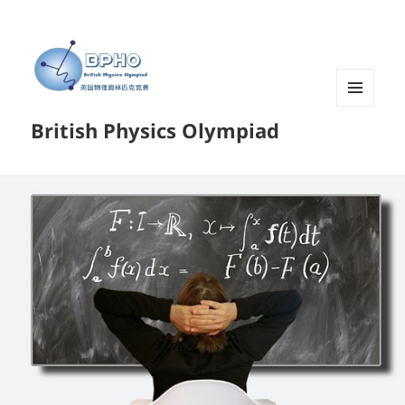
菜单和
British Physics Olympiad
挂件