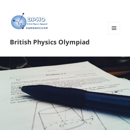
菜单和
British Physics Olympiad
挂件