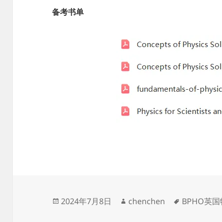
备考书单
发
作
标
2024年7月8日
chenchen
BPHO英
布
者
签