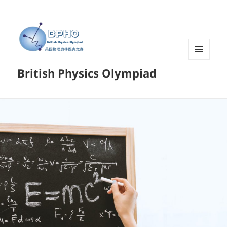
菜单和
British Physics Olympiad
挂件