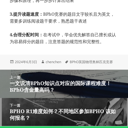
步骤和原理，再一步步计算出结果
3.提升读题速度：
BPhO竞赛的题目文字较长且为英文，
需要多训练阅读题干要求，熟悉题干表述
4.合理分配时间：
在考试中，学会优先解答自己擅长或认
为容易得分的题目，注意答题的规范性和完整性。
发
作
标
2024年6月3日
chenchen
BPhO英国物理奥林匹克竞赛
布
者
签
于
文
上一篇
章
一文说清BPhO知识点对应的国际课程难度！
上
导
BPhO含金量高吗？
篇
航
文
章：
下一篇
BPHO R1难度如何？不同地区参加BPHO 该如
下
何报名？
篇
文