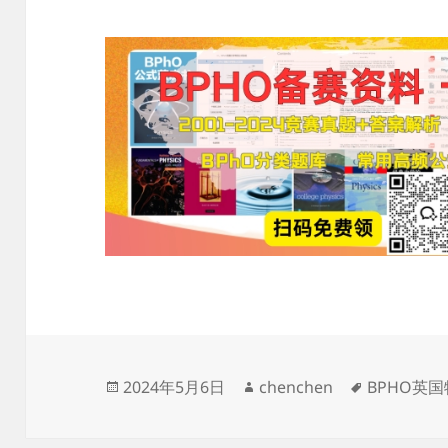
发
作
标
2024年5月6日
chenchen
BPHO英
布
者
签
于