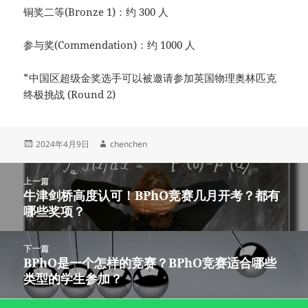
铜奖二等(Bronze 1)：约 300 人
参与奖(Commendation)：约 1000 人
*中国区超级金奖选手可以被邀请参加英国物理奥林匹克
终极挑战 (Round 2)
发
作
2024年4月9日
chenchen
布
者
于
文
上一篇
章
牛津剑桥高度认可！BPhO竞赛几月开考？都有
上
导
哪些奖项？
篇
航
文
章：
下一篇
BPhO是一个怎样的竞赛？BPhO竞赛适合哪些
下
类型的学生参加？
篇
文