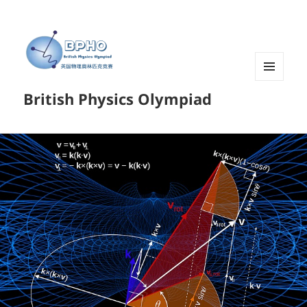
菜单和
British Physics Olympiad
挂件