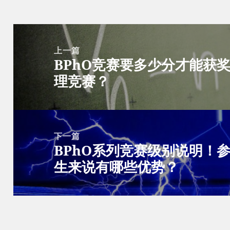
文
章
上一篇
BPhO竞赛要多少分才能获奖
导
上
理竞赛？
航
篇
文
章：
下一篇
BPhO系列竞赛级别说明！参
下
生来说有哪些优势？
篇
文
章：