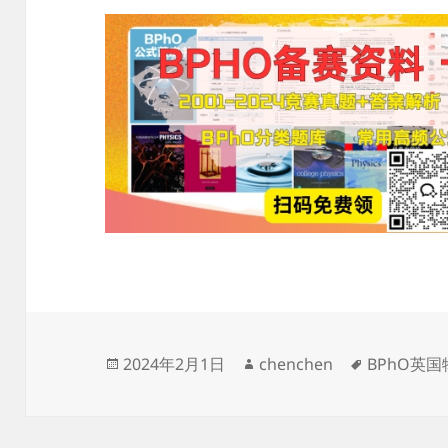
发
作
标
2024年2月1日
chenchen
BPhO英
布
者
签
于