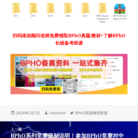
扫码添加顾问老师免费领取BPhO真题/教材+了解BPhO
长线备考班课
发
作
标
2024年2月1日
chenchen
BPHO英国物理奥赛
布
者
签
于
文
上一篇
章
BPhO系列竞赛级别说明！参加BPhO竞赛对中
上