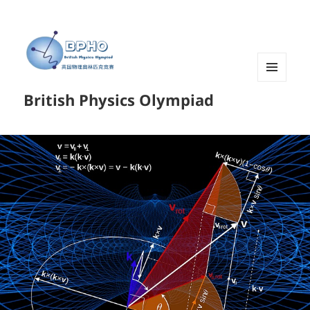
菜单和
British Physics Olympiad
挂件