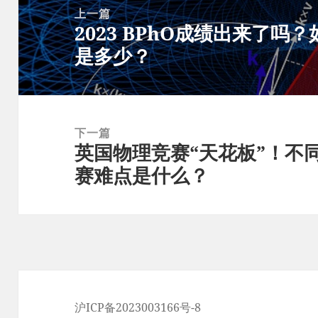
章
上一篇
2023 BPhO成绩出来了吗
导
上
是多少？
航
篇
文
章：
下一篇
英国物理竞赛“天花板”！不
下
赛难点是什么？
篇
文
章：
沪ICP备2023003166号-8