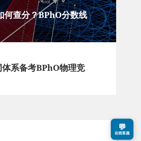
？如何查分？BPhO分数线
同体系备考BPhO物理竞
💬
在线客服