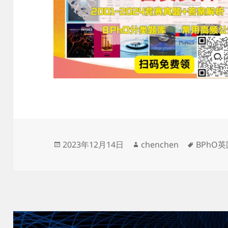
发
作
标
2023年12月14日
chenchen
BPhO
布
者
签
于
文