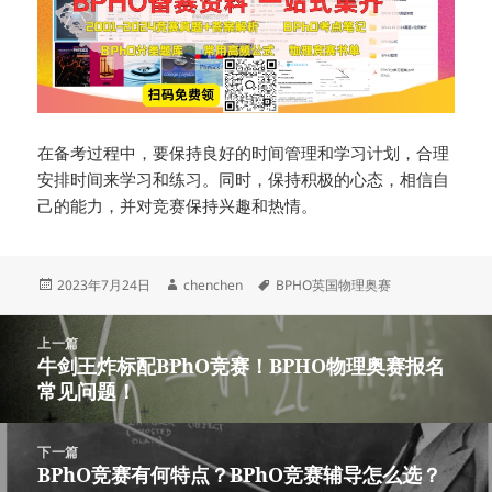
在备考过程中，要保持良好的时间管理和学习计划，合理
安排时间来学习和练习。同时，保持积极的心态，相信自
己的能力，并对竞赛保持兴趣和热情。
发
作
标
2023年7月24日
chenchen
BPHO英国物理奥赛
布
者
签
于
文
上一篇
章
牛剑王炸标配BPhO竞赛！BPHO物理奥赛报名
上
导
常见问题！
篇
航
文
章：
下一篇
BPhO竞赛有何特点？BPhO竞赛辅导怎么选？
下