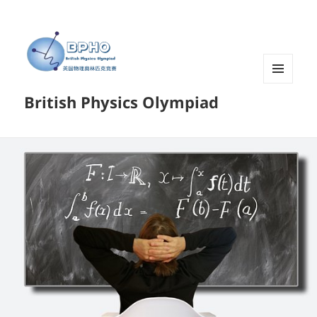
菜单和
British Physics Olympiad
挂件