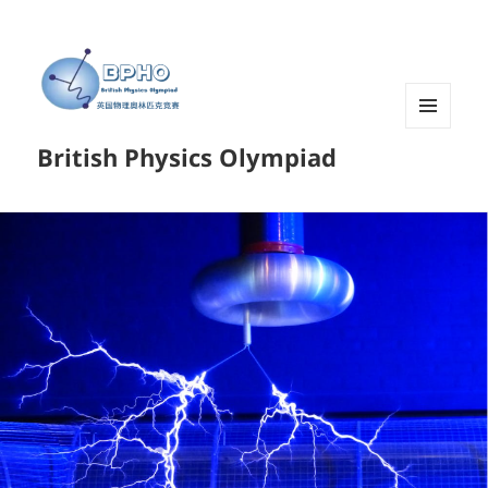
菜单和
British Physics Olympiad
挂件