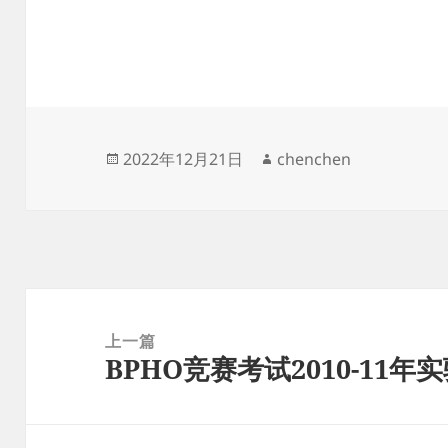
发
作
2022年12月21日
chenchen
布
者
于
文
章
上一篇
BPHO竞赛考试2010-11
导
上
航
篇
文